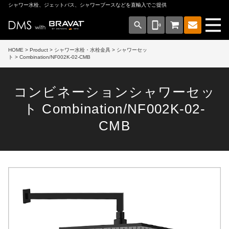
シャワー水栓、ジェットバス、シャワーブースなどを直輸入でご提供
search
phonelink_ring
HOME
>
Product
>
シャワー水栓・水栓金具
>
シャワーセッ
ト
> Combination/NF002K-02-CMB
コンビネーションシャワーセッ
ト Combination/NF002K-02-
CMB