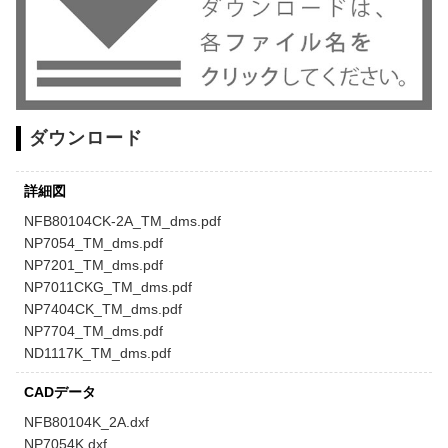
ダウンロード
詳細図
NFB80104CK-2A_TM_dms.pdf
NP7054_TM_dms.pdf
NP7201_TM_dms.pdf
NP7011CKG_TM_dms.pdf
NP7404CK_TM_dms.pdf
NP7704_TM_dms.pdf
ND1117K_TM_dms.pdf
CADデータ
NFB80104K_2A.dxf
NP7054K.dxf