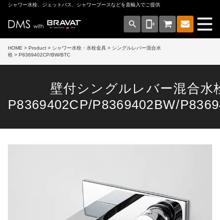
シャワー水栓、ジェットバス、シャワーブースなどを直輸入でご提供
search
phonelink_ring
HOME
>
Product
>
シャワー水栓・水栓金具
>
シングルレバー混合水
栓
> P8369402CP/BW/BTC
壁付シングルレバー混合水
P8369402CP/P8369402BW/P836