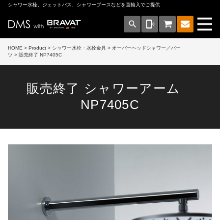
シャワー水栓、ジェットバス、シャワーブースなどを直輸入でご提供
search
phonelink_ring
HOME
>
Product
>
シャワー水栓・水栓金具
>
オーバーヘッドシャワー／パー
ツ
> 販売終了 NP7405C
販売終了 シャワーアーム
NP7405C