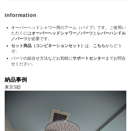
Information
オーバーヘッドシャワー用のアーム（パイプ）です。ご使用い
ただくには
オーバーヘッドシャワー／パーツ
と
レバーハンドル
／パーツ
が必要です。
セット商品（コンビネーションセット）
は、
こちら
からどう
ぞ。
パーツの組合せ方法などお気軽に
サポートセンター
までお問合
せください。
納品事例
東京S邸