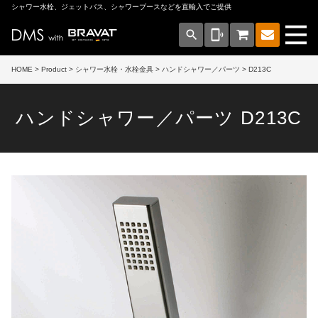
シャワー水栓、ジェットバス、シャワーブースなどを直輸入でご提供
search
phonelink_ring
HOME
>
Product
>
シャワー水栓・水栓金具
>
ハンドシャワー／パーツ
> D213C
ハンドシャワー／パーツ D213C