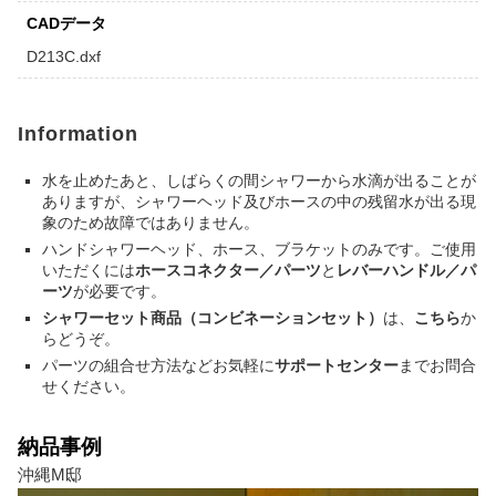
CADデータ
D213C.dxf
Information
水を止めたあと、しばらくの間シャワーから水滴が出ることが
ありますが、シャワーヘッド及びホースの中の残留水が出る現
象のため故障ではありません。
ハンドシャワーヘッド、ホース、ブラケットのみです。ご使用
いただくには
ホースコネクター／パーツ
と
レバーハンドル／パ
ーツ
が必要です。
シャワーセット商品（コンビネーションセット）
は、
こちら
か
らどうぞ。
パーツの組合せ方法などお気軽に
サポートセンター
までお問合
せください。
納品事例
沖縄M邸