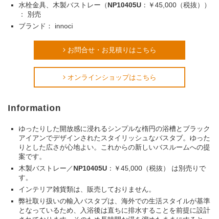
水栓金具、木製バストレー（
NP10405U
：￥45,000（税抜））
： 別売
ブランド： innoci
お問合せ・お見積りはこちら
オンラインショップはこちら
Information
ゆったりした開放感に浸れるシンプルな楕円の浴槽とブラック
アイアンでデザインされたスタイリッシュなバスタブ。ゆった
りとした広さが心地よい。これからの新しいバスルームへの提
案です。
木製バストレー／
NP10405U
：￥45,000（税抜） は別売りで
す。
インテリア雑貨類は、販売しておりません。
弊社取り扱いの輸入バスタブは、
海外での生活スタイルが基準
となっているため、
入浴後は直ちに排水することを前提に設計