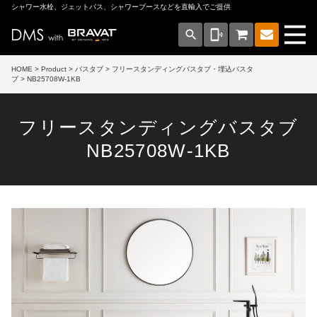
シャワー水栓、ジェットバス、シャワーブースなどを直輸入でご提供
search
phonelink_ring
HOME
>
Product
>
バスタブ
>
フリースタンディングバスタブ・埋込バスタ
ブ
> NB25708W-1KB
フリースタンディングバスタブ
NB25708W-1KB