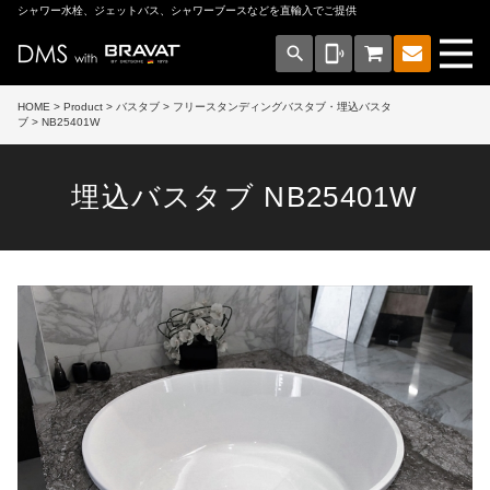
シャワー水栓、ジェットバス、シャワーブースなどを直輸入でご提供
search
phonelink_ring
HOME
>
Product
>
バスタブ
>
フリースタンディングバスタブ・埋込バスタ
ブ
> NB25401W
埋込バスタブ NB25401W