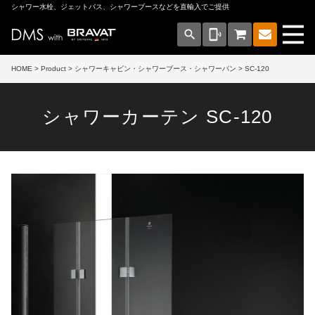
シャワー水栓、ジェットバス、シャワーブースなどを直輸入でご提供
search
phonelink_ring
HOME
>
Product
>
シャワーキャビン・シャワーブース・シャワーパン
> SC-120
シャワーカーテン SC-120