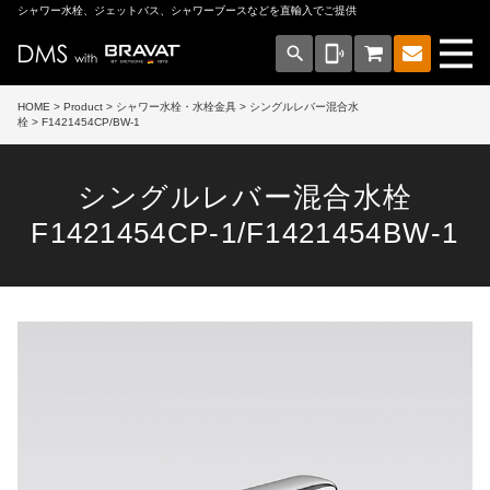
シャワー水栓、ジェットバス、シャワーブースなどを直輸入でご提供
search
phonelink_ring
HOME
>
Product
>
シャワー水栓・水栓金具
>
シングルレバー混合水
栓
> F1421454CP/BW-1
シングルレバー混合水栓
F1421454CP-1/F1421454BW-1