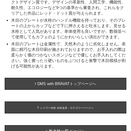
クトデザイン賞です。デザインの革新性、人間工学、機能性、
耐久性、エコロジーなど9つの基準から審査され、これらをク
リアした作品にレッド・ドット賞が与えられます。
木目のプレートが水栓のハンドル機能を持っており、そのプレ
ートの上からカップなどで下に押さえると吐水します。見せる
水栓として人気があります。単体使用も良いですが、数個並べ
て使用してもカフェのようにかわいらしい演出ができます。
木目のプレートは金属性で、天然木のように劣化しません。表
面に精巧な木目印刷が施されておりますので、お手入れの際は
柔らかく傷のつかないスポンジなどで優しくお手入れしてくだ
さい。強く擦ったり硬いものをぶつけると衝撃で木目模様が剥
げる可能性があります。
DMS with BRAVATトップページへ
シャワー水栓 水栓金具・カテゴリーページへ