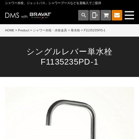
シャワー水栓、ジェットバス、シャワーブースなどを直輸入でご提供
search
phonelink_ring
HOME
>
Product
>
シャワー水栓・水栓金具
>
単水栓
> F1135235PD-1
シングルレバー単水栓
F1135235PD-1