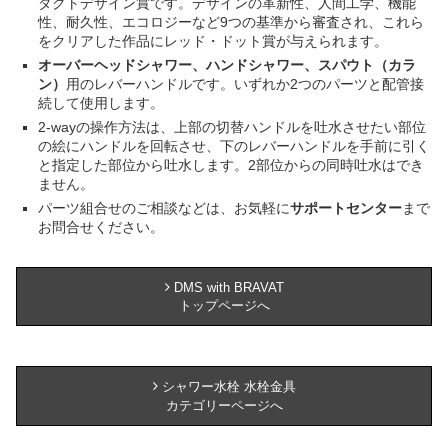
ダクトデザイン賞です。デザインの革新性、人間工学、機能
性、耐久性、エコロジーなど9つの基準から審査され、これら
をクリアした作品にレッド・ドット賞が与えられます。
オーバーヘッドシャワー
、
ハンドシャワー
、
スパウト（カラ
ン）
用のレバーハンドルです。いずれか2つのパーツと配管接
続して使用します。
2-wayの操作方法は、上部の切替ハンドルを吐水させたい部位
の絵にハンドルを回転させ、下のレバーハンドルを手前に引く
と指定した部位から吐水します。2部位からの同時吐水はでき
ません。
パーツ組合せのご相談などは、お気軽に
サポートセンター
まで
お問合せください。
DMS with BRAVAT
トップページへ
シャワー水栓 水栓金具
カテゴリーページへ