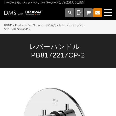
シャワー水栓、ジェットバス、シャワーブースなどを直輸入でご提供
search
phonelink_ring
HOME
>
Product
>
シャワー水栓・水栓金具
>
レバーハンドル／パー
ツ
> PB8172217CP-2
レバーハンドル
PB8172217CP-2