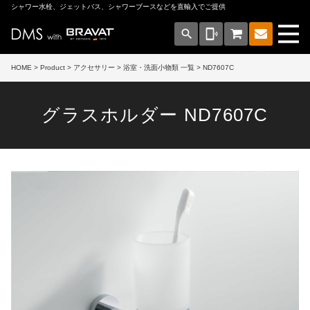
シャワー水栓、ジェットバス、シャワーブースなどを直輸入でご提供
search
phonelink_ring
HOME
>
Product
>
アクセサリー
>
浴室・洗面小物類 一覧
> ND7607C
グラスホルダー ND7607C