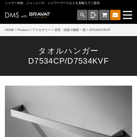
シャワー水栓、ジェットバス、シャワーブースなどを直輸入でご提供
search
phonelink_ring
HOME
>
Product
>
アクセサリー
>
浴室・洗面小物類 一覧
> D7534CP/KVF
タオルハンガー
D7534CP/D7534KVF