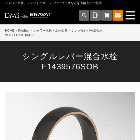
シャワー水栓、ジェットバス、シャワーブースなどを直輸入でご提供
search
phonelink_ring
HOME
>
Product
>
シャワー水栓・水栓金具
>
シングルレバー混合水
栓
> F1439576SOB
シングルレバー混合水栓
F1439576SOB