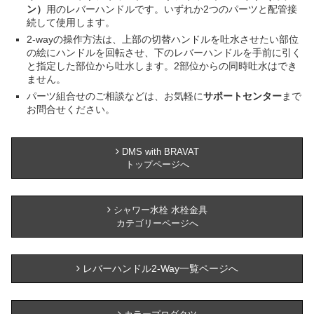
ン）
用のレバーハンドルです。いずれか2つのパーツと配管接
続して使用します。
2-wayの操作方法は、上部の切替ハンドルを吐水させたい部位
の絵にハンドルを回転させ、下のレバーハンドルを手前に引く
と指定した部位から吐水します。2部位からの同時吐水はでき
ません。
パーツ組合せのご相談などは、お気軽に
サポートセンター
まで
お問合せください。
DMS with BRAVAT
トップページへ
シャワー水栓 水栓金具
カテゴリーページへ
レバーハンドル2-Way一覧ページへ