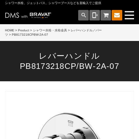
シャワー水栓、ジェットバス、シャワーブースなどを直輸入でご提供
search
phonelink_ring
HOME
>
Product
>
シャワー水栓・水栓金具
>
レバーハンドル／パー
ツ
> PB8173218CPBW-2A-07
レバーハンドル
PB8173218CP/BW-2A-07