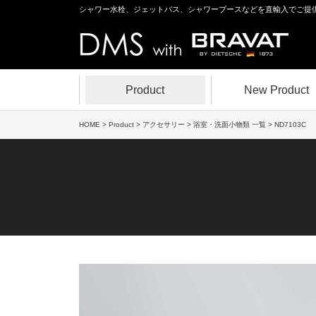
シャワー水栓、ジェットバス、シャワーブースなどを直輸入でご提
Product
New Product
HOME
>
Product
>
アクセサリー
>
浴室・洗面小物類 一覧
> ND7103C