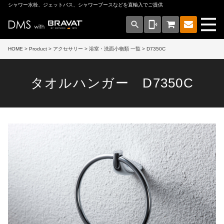
シャワー水栓、ジェットバス、シャワーブースなどを直輸入でご提供
search
phonelink_ring
HOME
>
Product
>
アクセサリー
>
浴室・洗面小物類 一覧
> D7350C
タオルハンガー D7350C