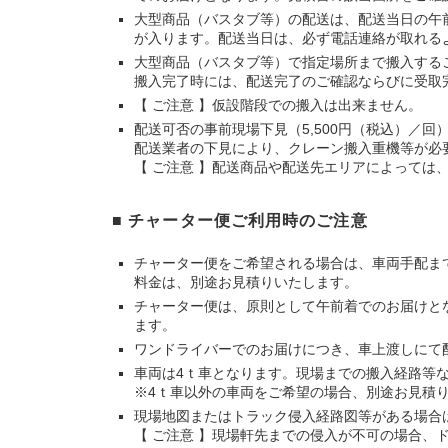
大型商品（バスタブ等）の配送は、配送当日の午
が入ります。配送当日は、必ず電話連絡が取れる
大型商品（バスタブ等）で指定場所まで搬入する
搬入完了時には、配送完了のご確認ならびに受取
【 ご注意 】仮設階段での搬入は出来ません。
配送可否の事前現場下見（5,500円（税込）／
配送業者の下見により、クレーン搬入重機等が必
【 ご注意 】配送商品や配送先エリアによっては
■ チャーター便ご利用時のご注意
チャーター便をご希望される場合は、車両手配ま
料金は、別途お見積りいたします。
チャーター便は、原則として午前着でのお届けと
ます。
ワンドライバーでのお届けにつき、車上渡しにて
車両は4ｔ車となります。現場までの搬入経路等
※4ｔ車以外の車両をご希望の場合、別途お見積
現場地図またはトラック侵入経路図等がある場合
【 ご注意 】現場軒先までの侵入が不可の場合、