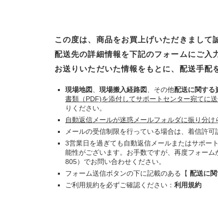
この度は、商品をお買上げいただきまして
配送先の詳細情報を下記のフォームにご入
お送りいただいた情報をもとに、配送手配
現場地図
、
現場搬入経路図
、その他
配送に関する
書類（PDF)を添付してサポートセンター宛てに
りください。
自動返信メールが迷惑メールフォルダに振り分け
メールの受信制限を行っている場合は、着信許可
3営業日を過ぎても自動返信メールまたはサポー
能性がございます。お手数ですが、再度フォーム
805）でお問い合わせください。
フォーム送信ボタンの下に記載のある
【
配送に関
ご利用規約を必ずご確認ください：
利用規約