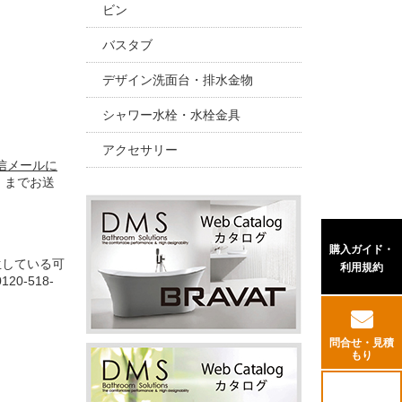
ビン
バスタブ
デザイン洗面台・排水金物
シャワー水栓・水栓金具
アクセサリー
信メールに
0 までお送
購入ガイド・
生している可
利用規約
0120-518-
問合せ・見積
もり