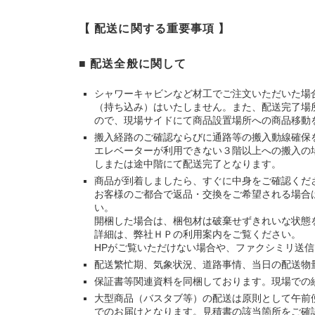
【 配送に関する重要事項 】
■ 配送全般に関して
シャワーキャビンなど材工でご注文いただいた場
（持ち込み）はいたしません。また、配送完了場
ので、現場サイドにて商品設置場所への商品移動
搬入経路のご確認ならびに通路等の搬入動線確保
エレベーターが利用できない３階以上への搬入の
しまたは途中階にて配送完了となります。
商品が到着しましたら、すぐに中身をご確認くだ
お客様のご都合で返品・交換をご希望される場合
い。
開梱した場合は、梱包材は破棄せずきれいな状態
詳細は、弊社ＨＰの利用案内をご覧ください。
HPがご覧いただけない場合や、ファクシミリ送
配送繁忙期、気象状況、道路事情、当日の配送物
保証書等関連資料を同梱しております。現場での
大型商品（バスタブ等）の配送は原則として午前
でのお届けとなります。見積書の該当箇所をご確